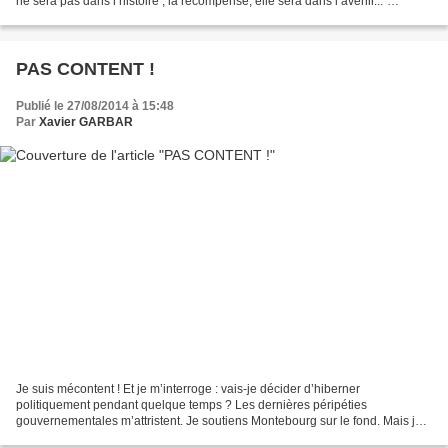
ne sera pas dans l’histoire ; la récompense, elle sera dans l’avenir..."
François Hollande A lire absolument...
PAS CONTENT !
Publié le 27/08/2014 à 15:48
Par
Xavier GARBAR
Je suis mécontent ! Et je m’interroge : vais-je décider d’hiberner
politiquement pendant quelque temps ? Les dernières péripéties
gouvernementales m’attristent. Je soutiens Montebourg sur le fond. Mais je
désapprouve la manière et le moment de le dire....