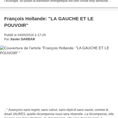
l’écologie, ou plutôt la transition énergétique est une chose trop sérieuse
pour être confiée aux écologistes....
François Hollande: "LA GAUCHE ET LE
POUVOIR"
Publié le 04/05/2016 à 17:20
Par
Xavier GARBAR
...".Avançons sans regret, sans calcul, sans répit et sans savoir, comme le
disait JAURÈS, quelle récompense nous sera réservée. La récompense, elle