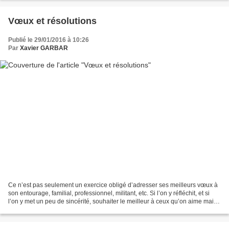
Vœux et résolutions
Publié le 29/01/2016 à 10:26
Par
Xavier GARBAR
Ce n’est pas seulement un exercice obligé d’adresser ses meilleurs vœux à
son entourage, familial, professionnel, militant, etc. Si l’on y réfléchit, et si
l’on y met un peu de sincérité, souhaiter le meilleur à ceux qu’on aime mais
aussi à ceux qu’on...