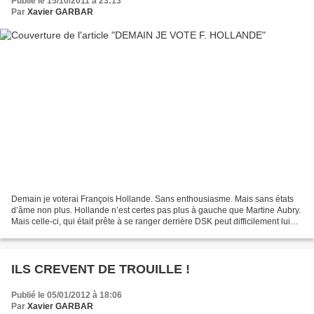
Publié le 15/10/2011 à 23:13
Par
Xavier GARBAR
Demain je voterai François Hollande. Sans enthousiasme. Mais sans états
d’âme non plus. Hollande n’est certes pas plus à gauche que Martine Aubry.
Mais celle-ci, qui était prête à se ranger derrière DSK peut difficilement lui
donner des leçons Le vainqueur...
ILS CREVENT DE TROUILLE !
Publié le 05/01/2012 à 18:06
Par
Xavier GARBAR