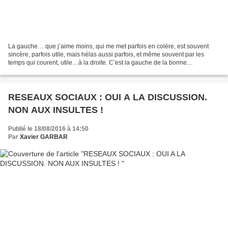
La gauche… que j’aime moins, qui me met parfois en colère, est souvent
sincère, parfois utile, mais hélas aussi parfois, et même souvent par les
temps qui courent, utile…à la droite. C’est la gauche de la bonne
conscience. La gauche qui se pense pure,...
RESEAUX SOCIAUX : OUI A LA DISCUSSION.
NON AUX INSULTES !
Publié le 18/08/2016 à 14:50
Par
Xavier GARBAR