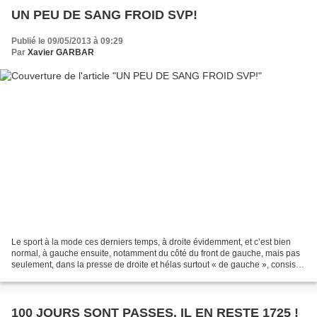
UN PEU DE SANG FROID SVP!
Publié le 09/05/2013 à 09:29
Par
Xavier GARBAR
Le sport à la mode ces derniers temps, à droite évidemment, et c’est bien
normal, à gauche ensuite, notamment du côté du front de gauche, mais pas
seulement, dans la presse de droite et hélas surtout « de gauche », consiste
à dénigrer systématiquement...
100 JOURS SONT PASSES. IL EN RESTE 1725 !