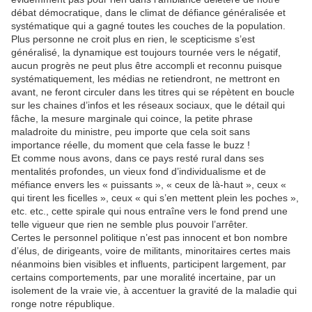
débat démocratique, dans le climat de défiance généralisée et
systématique qui a gagné toutes les couches de la population.
Plus personne ne croit plus en rien, le scepticisme s’est
généralisé, la dynamique est toujours tournée vers le négatif,
aucun progrès ne peut plus être accompli et reconnu puisque
systématiquement, les médias ne retiendront, ne mettront en
avant, ne feront circuler dans les titres qui se répètent en boucle
sur les chaines d’infos et les réseaux sociaux, que le détail qui
fâche, la mesure marginale qui coince, la petite phrase
maladroite du ministre, peu importe que cela soit sans
importance réelle, du moment que cela fasse le buzz !
Et comme nous avons, dans ce pays resté rural dans ses
mentalités profondes, un vieux fond d’individualisme et de
méfiance envers les « puissants », « ceux de là-haut », ceux «
qui tirent les ficelles », ceux « qui s’en mettent plein les poches »,
etc. etc., cette spirale qui nous entraîne vers le fond prend une
telle vigueur que rien ne semble plus pouvoir l’arrêter.
Certes le personnel politique n’est pas innocent et bon nombre
d’élus, de dirigeants, voire de militants, minoritaires certes mais
néanmoins bien visibles et influents, participent largement, par
certains comportements, par une moralité incertaine, par un
isolement de la vraie vie, à accentuer la gravité de la maladie qui
ronge notre république.