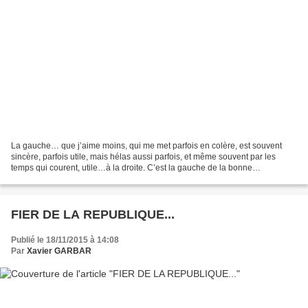
La gauche… que j’aime moins, qui me met parfois en colère, est souvent
sincère, parfois utile, mais hélas aussi parfois, et même souvent par les
temps qui courent, utile…à la droite. C’est la gauche de la bonne
conscience. La gauche qui se pense pure,...
FIER DE LA REPUBLIQUE...
Publié le 18/11/2015 à 14:08
Par
Xavier GARBAR