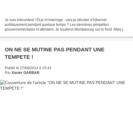
Je suis mécontent ! Et je m’interroge : vais-je décider d’hiberner
politiquement pendant quelque temps ? Les dernières péripéties
gouvernementales m’attristent. Je soutiens Montebourg sur le fond. Mais je
désapprouve la manière et le moment de le dire....
ON NE SE MUTINE PAS PENDANT UNE
TEMPETE !
Publié le 27/08/2014 à 15:41
Par
Xavier GARBAR