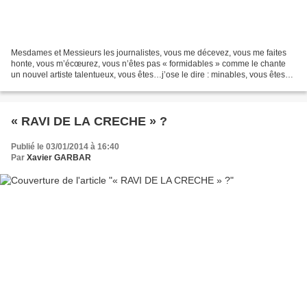
Mesdames et Messieurs les journalistes, vous me décevez, vous me faites
honte, vous m’écœurez, vous n’êtes pas « formidables » comme le chante
un nouvel artiste talentueux, vous êtes…j’ose le dire : minables, vous êtes
fort minables, personne n’ose vous...
« RAVI DE LA CRECHE » ?
Publié le 03/01/2014 à 16:40
Par
Xavier GARBAR