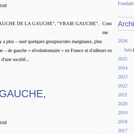
Fondatio
RBAR
Arch
Com
me
2026
n'y a plus – sauf quelques groupuscules marginaux, plus
Juin
(
ue – de gauche « révolutionnaire » en France ni d'ailleurs en
2025
d'une société...
2024
2023
2022
 GAUCHE,
2021
2020
2019
2018
RBAR
2017