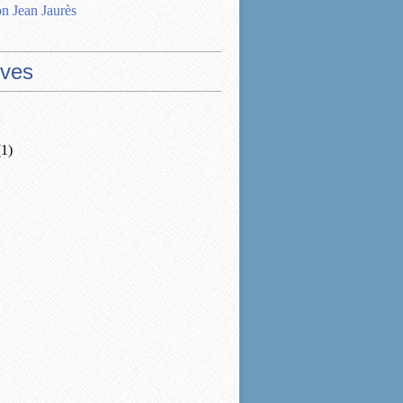
n Jean Jaurès
ives
1)