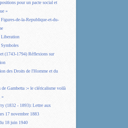
positions pour un pacte social et
ue »
Figures-de-la-Republique-et-du-
me
 Liberation
 Symboles
et (1743-1794) Réflexions sur
tion
ion des Droits de l'Homme et du
 de Gambetta :« le cléricalisme voilà
 »
rry (1832 - 1893): Lettre aux
eurs 17 novembre 1883
du 18 juin 1940