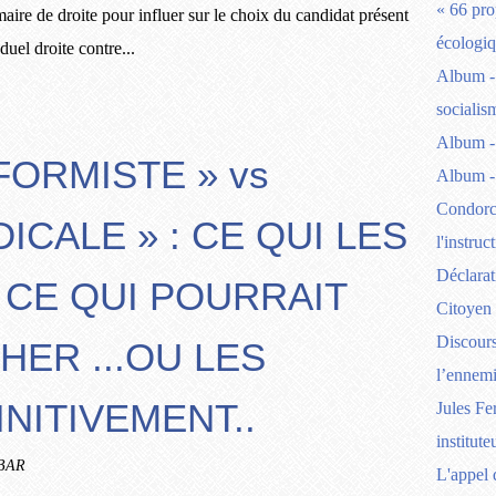
« 66 pro
maire de droite pour influer sur le choix du candidat présent
écologiq
duel droite contre...
Album - 
socialis
Album -
ORMISTE » vs
Album -
Condorc
ICALE » : CE QUI LES
l'instruc
Déclarat
 CE QUI POURRAIT
Citoyen
Discours
ER ...OU LES
l’ennemi
NITIVEMENT..
Jules Fe
institut
RBAR
L'appel 