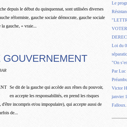
Le prog
uche depuis le début du quinquennat, sont utilisées diverses
Résistan
auche réformiste, gauche sociale démocrate, gauche sociale
"LETT
 la gauche, « vraie...
VOTER 
DEREC
Loi du 
séparatio
DE GOUVERNEMENT
"On s’em
RBAR
Par Luc 
Préambul
Se dit de la gauche qui accède aux rênes du pouvoir,
Victor 
en accepte les responsabilités, en prend les risques
janvier 1
 d'être incompris et/ou impopulaire), qui accepte aussi de
Falloux.
fois de...